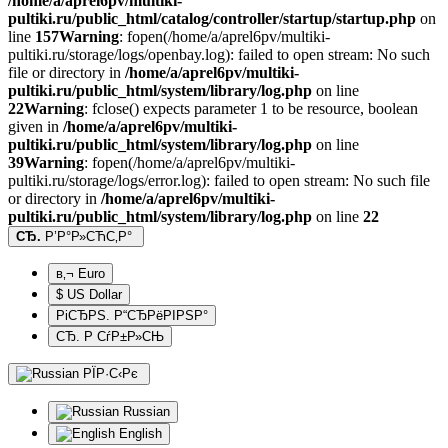
/home/a/aprel6pv/multiki-
pultiki.ru/public_html/catalog/controller/startup/startup.php
on
line
157
Warning
: fopen(/home/a/aprel6pv/multiki-
pultiki.ru/storage/logs/openbay.log): failed to open stream: No such
file or directory in
/home/a/aprel6pv/multiki-
pultiki.ru/public_html/system/library/log.php
on line
22
Warning
: fclose() expects parameter 1 to be resource, boolean
given in
/home/a/aprel6pv/multiki-
pultiki.ru/public_html/system/library/log.php
on line
39
Warning
: fopen(/home/a/aprel6pv/multiki-
pultiki.ru/storage/logs/error.log): failed to open stream: No such file
or directory in
/home/a/aprel6pv/multiki-
pultiki.ru/public_html/system/library/log.php
on line
22
СЂ.
Р’Р°Р»СЋС‚Р°
в‚¬ Euro
$ US Dollar
РіСЂРЅ. Р“СЂРёРІРЅР°
СЂ. Р СѓР±Р»СЊ
РЇР·С‹Рє
Russian
English