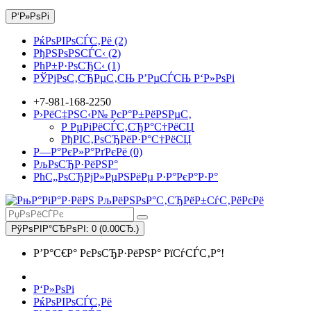
Р‘Р»РѕРі
РќРѕРІРѕСЃС‚Рё (2)
РђРЅРѕРЅСЃС‹ (2)
РћР±Р·РѕСЂС‹ (1)
РЎРјРѕС‚СЂРµС‚СЊ Р’РµСЃСЊ Р‘Р»РѕРі
+7-981-168-2250
Р›РёС‡РЅС‹Р№ РєР°Р±РёРЅРµС‚
Р РµРіРёСЃС‚СЂР°С†РёСЏ
РђРІС‚РѕСЂРёР·Р°С†РёСЏ
Р—Р°РєР»Р°РґРєРё (0)
РљРѕСЂР·РёРЅР°
РћС„РѕСЂРјР»РµРЅРёРµ Р·Р°РєР°Р·Р°
РўРѕРІР°СЂРѕРІ: 0 (0.00СЂ.)
Р’Р°С€Р° РєРѕСЂР·РёРЅР° РїСѓСЃС‚Р°!
Р‘Р»РѕРі
РќРѕРІРѕСЃС‚Рё