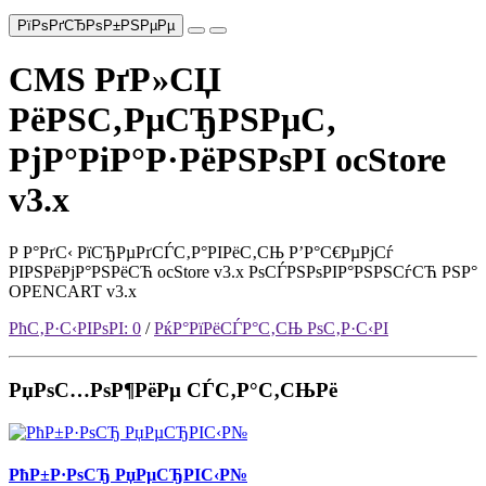
РїРѕРґСЂРѕР±РЅРµРµ
CMS РґР»СЏ
РёРЅС‚РµСЂРЅРµС‚
РјР°РіР°Р·РёРЅРѕРІ ocStore
v3.x
Р Р°РґС‹ РїСЂРµРґСЃС‚Р°РІРёС‚СЊ Р’Р°С€РµРјСѓ
РІРЅРёРјР°РЅРёСЋ ocStore v3.x РѕСЃРЅРѕРІР°РЅРЅСѓСЋ РЅР°
OPENCART v3.x
РћС‚Р·С‹РІРѕРІ: 0
/
РќР°РїРёСЃР°С‚СЊ РѕС‚Р·С‹РІ
РџРѕС…РѕР¶РёРµ СЃС‚Р°С‚СЊРё
РћР±Р·РѕСЂ РџРµСЂРІС‹Р№