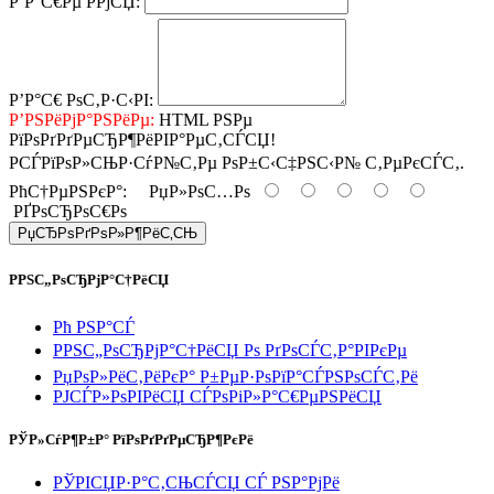
Р’Р°С€Рµ РРјСЏ:
Р’Р°С€ РѕС‚Р·С‹РІ:
Р’РЅРёРјР°РЅРёРµ:
HTML РЅРµ
РїРѕРґРґРµСЂР¶РёРІР°РµС‚СЃСЏ!
РСЃРїРѕР»СЊР·СѓР№С‚Рµ РѕР±С‹С‡РЅС‹Р№ С‚РµРєСЃС‚.
РћС†РµРЅРєР°:
РџР»РѕС…Рѕ
РҐРѕСЂРѕС€Рѕ
РџСЂРѕРґРѕР»Р¶РёС‚СЊ
РРЅС„РѕСЂРјР°С†РёСЏ
Рћ РЅР°СЃ
РРЅС„РѕСЂРјР°С†РёСЏ Рѕ РґРѕСЃС‚Р°РІРєРµ
РџРѕР»РёС‚РёРєР° Р±РµР·РѕРїР°СЃРЅРѕСЃС‚Рё
РЈСЃР»РѕРІРёСЏ СЃРѕРіР»Р°С€РµРЅРёСЏ
РЎР»СѓР¶Р±Р° РїРѕРґРґРµСЂР¶РєРё
РЎРІСЏР·Р°С‚СЊСЃСЏ СЃ РЅР°РјРё