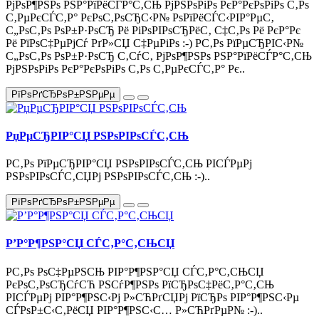
РјРѕР¶РЅРѕ РЅР°РїРёСЃР°С‚СЊ РјРЅРѕРіРѕ РєР°РєРѕРіРѕ С‚Рѕ
С‚РµРєСЃС‚Р° РєРѕС‚РѕСЂС‹Р№ РѕРїРёСЃС‹РІР°РµС‚
С„РѕС‚Рѕ РѕР±Р·РѕСЂ Рё РіРѕРІРѕСЂРёС‚ С‡С‚Рѕ Рё РєР°Рє
Рё РїРѕС‡РµРјСѓ РґР»СЏ С‡РµРіРѕ :-) Р­С‚Рѕ РїРµСЂРІС‹Р№
С„РѕС‚Рѕ РѕР±Р·РѕСЂ С‚СѓС‚ РјРѕР¶РЅРѕ РЅР°РїРёСЃР°С‚СЊ
РјРЅРѕРіРѕ РєР°РєРѕРіРѕ С‚Рѕ С‚РµРєСЃС‚Р° Рє..
РїРѕРґСЂРѕР±РЅРµРµ
РџРµСЂРІР°СЏ РЅРѕРІРѕСЃС‚СЊ
Р­С‚Рѕ РїРµСЂРІР°СЏ РЅРѕРІРѕСЃС‚СЊ РІСЃРµРј
РЅРѕРІРѕСЃС‚СЏРј РЅРѕРІРѕСЃС‚СЊ :-)..
РїРѕРґСЂРѕР±РЅРµРµ
Р’Р°Р¶РЅР°СЏ СЃС‚Р°С‚СЊСЏ
Р­С‚Рѕ РѕС‡РµРЅСЊ РІР°Р¶РЅР°СЏ СЃС‚Р°С‚СЊСЏ
РєРѕС‚РѕСЂСѓСЋ РЅСѓР¶РЅРѕ РїСЂРѕС‡РёС‚Р°С‚СЊ
РІСЃРµРј РІР°Р¶РЅС‹Рј Р»СЋРґСЏРј РїСЂРѕ РІР°Р¶РЅС‹Рµ
СЃРѕР±С‹С‚РёСЏ РІР°Р¶РЅС‹С… Р»СЋРґРµР№ :-)..