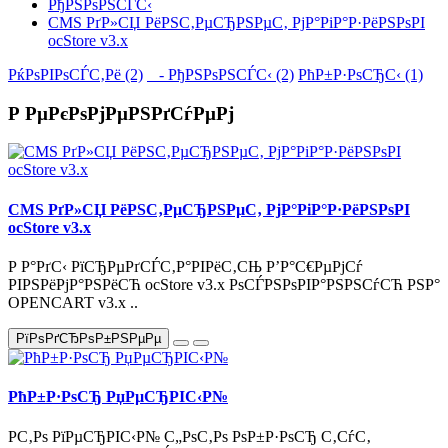
РђРЅРѕРЅСЃС‹
CMS РґР»СЏ РёРЅС‚РµСЂРЅРµС‚ РјР°РіР°Р·РёРЅРѕРІ
ocStore v3.x
РќРѕРІРѕСЃС‚Рё (2)
- РђРЅРѕРЅСЃС‹ (2)
РћР±Р·РѕСЂС‹ (1)
Р РµРєРѕРјРµРЅРґСѓРµРј
CMS РґР»СЏ РёРЅС‚РµСЂРЅРµС‚ РјР°РіР°Р·РёРЅРѕРІ
ocStore v3.x
Р Р°РґС‹ РїСЂРµРґСЃС‚Р°РІРёС‚СЊ Р’Р°С€РµРјСѓ
РІРЅРёРјР°РЅРёСЋ ocStore v3.x РѕСЃРЅРѕРІР°РЅРЅСѓСЋ РЅР°
OPENCART v3.x ..
РїРѕРґСЂРѕР±РЅРµРµ
РћР±Р·РѕСЂ РџРµСЂРІС‹Р№
Р­С‚Рѕ РїРµСЂРІС‹Р№ С„РѕС‚Рѕ РѕР±Р·РѕСЂ С‚СѓС‚