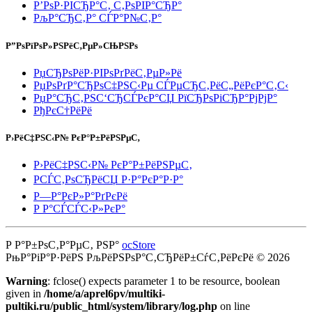
Р’РѕР·РІСЂР°С‚ С‚РѕРІР°СЂР°
РљР°СЂС‚Р° СЃР°Р№С‚Р°
Р”РѕРїРѕР»РЅРёС‚РµР»СЊРЅРѕ
РџСЂРѕРёР·РІРѕРґРёС‚РµР»Рё
РџРѕРґР°СЂРѕС‡РЅС‹Рµ СЃРµСЂС‚РёС„РёРєР°С‚С‹
РџР°СЂС‚РЅС‘СЂСЃРєР°СЏ РїСЂРѕРіСЂР°РјРјР°
РђРєС†РёРё
Р›РёС‡РЅС‹Р№ РєР°Р±РёРЅРµС‚
Р›РёС‡РЅС‹Р№ РєР°Р±РёРЅРµС‚
РСЃС‚РѕСЂРёСЏ Р·Р°РєР°Р·Р°
Р—Р°РєР»Р°РґРєРё
Р Р°СЃСЃС‹Р»РєР°
Р Р°Р±РѕС‚Р°РµС‚ РЅР°
ocStore
РњР°РіР°Р·РёРЅ РљРёРЅРѕР°С‚СЂРёР±СѓС‚РёРєРё © 2026
Warning
: fclose() expects parameter 1 to be resource, boolean
given in
/home/a/aprel6pv/multiki-
pultiki.ru/public_html/system/library/log.php
on line