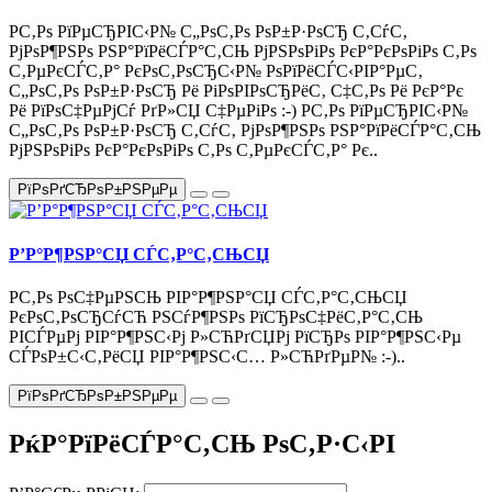
Р­С‚Рѕ РїРµСЂРІС‹Р№ С„РѕС‚Рѕ РѕР±Р·РѕСЂ С‚СѓС‚
РјРѕР¶РЅРѕ РЅР°РїРёСЃР°С‚СЊ РјРЅРѕРіРѕ РєР°РєРѕРіРѕ С‚Рѕ
С‚РµРєСЃС‚Р° РєРѕС‚РѕСЂС‹Р№ РѕРїРёСЃС‹РІР°РµС‚
С„РѕС‚Рѕ РѕР±Р·РѕСЂ Рё РіРѕРІРѕСЂРёС‚ С‡С‚Рѕ Рё РєР°Рє
Рё РїРѕС‡РµРјСѓ РґР»СЏ С‡РµРіРѕ :-) Р­С‚Рѕ РїРµСЂРІС‹Р№
С„РѕС‚Рѕ РѕР±Р·РѕСЂ С‚СѓС‚ РјРѕР¶РЅРѕ РЅР°РїРёСЃР°С‚СЊ
РјРЅРѕРіРѕ РєР°РєРѕРіРѕ С‚Рѕ С‚РµРєСЃС‚Р° Рє..
РїРѕРґСЂРѕР±РЅРµРµ
Р’Р°Р¶РЅР°СЏ СЃС‚Р°С‚СЊСЏ
Р­С‚Рѕ РѕС‡РµРЅСЊ РІР°Р¶РЅР°СЏ СЃС‚Р°С‚СЊСЏ
РєРѕС‚РѕСЂСѓСЋ РЅСѓР¶РЅРѕ РїСЂРѕС‡РёС‚Р°С‚СЊ
РІСЃРµРј РІР°Р¶РЅС‹Рј Р»СЋРґСЏРј РїСЂРѕ РІР°Р¶РЅС‹Рµ
СЃРѕР±С‹С‚РёСЏ РІР°Р¶РЅС‹С… Р»СЋРґРµР№ :-)..
РїРѕРґСЂРѕР±РЅРµРµ
РќР°РїРёСЃР°С‚СЊ РѕС‚Р·С‹РІ