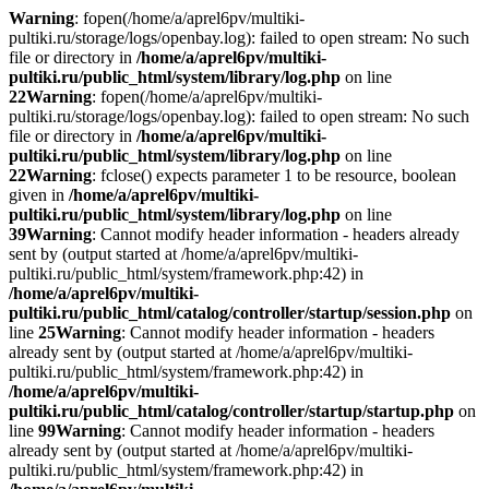
Warning
: fopen(/home/a/aprel6pv/multiki-
pultiki.ru/storage/logs/openbay.log): failed to open stream: No such
file or directory in
/home/a/aprel6pv/multiki-
pultiki.ru/public_html/system/library/log.php
on line
22
Warning
: fopen(/home/a/aprel6pv/multiki-
pultiki.ru/storage/logs/openbay.log): failed to open stream: No such
file or directory in
/home/a/aprel6pv/multiki-
pultiki.ru/public_html/system/library/log.php
on line
22
Warning
: fclose() expects parameter 1 to be resource, boolean
given in
/home/a/aprel6pv/multiki-
pultiki.ru/public_html/system/library/log.php
on line
39
Warning
: Cannot modify header information - headers already
sent by (output started at /home/a/aprel6pv/multiki-
pultiki.ru/public_html/system/framework.php:42) in
/home/a/aprel6pv/multiki-
pultiki.ru/public_html/catalog/controller/startup/session.php
on
line
25
Warning
: Cannot modify header information - headers
already sent by (output started at /home/a/aprel6pv/multiki-
pultiki.ru/public_html/system/framework.php:42) in
/home/a/aprel6pv/multiki-
pultiki.ru/public_html/catalog/controller/startup/startup.php
on
line
99
Warning
: Cannot modify header information - headers
already sent by (output started at /home/a/aprel6pv/multiki-
pultiki.ru/public_html/system/framework.php:42) in