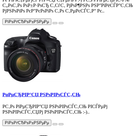
С„РѕС‚Рѕ РѕР±Р·РѕСЂ С‚СѓС‚ РјРѕР¶РЅРѕ РЅР°РїРёСЃР°С‚СЊ
РјРЅРѕРіРѕ РєР°РєРѕРіРѕ С‚Рѕ С‚РµРєСЃС‚Р° Рє..
РїРѕРґСЂРѕР±РЅРµРµ
РџРµСЂРІР°СЏ РЅРѕРІРѕСЃС‚СЊ
Р­С‚Рѕ РїРµСЂРІР°СЏ РЅРѕРІРѕСЃС‚СЊ РІСЃРµРј
РЅРѕРІРѕСЃС‚СЏРј РЅРѕРІРѕСЃС‚СЊ :-)..
РїРѕРґСЂРѕР±РЅРµРµ