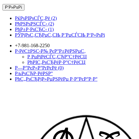
Р‘Р»РѕРі
РќРѕРІРѕСЃС‚Рё (2)
РђРЅРѕРЅСЃС‹ (2)
РћР±Р·РѕСЂС‹ (1)
РЎРјРѕС‚СЂРµС‚СЊ Р’РµСЃСЊ Р‘Р»РѕРі
+7-981-168-2250
Р›РёС‡РЅС‹Р№ РєР°Р±РёРЅРµС‚
Р РµРіРёСЃС‚СЂР°С†РёСЏ
РђРІС‚РѕСЂРёР·Р°С†РёСЏ
Р—Р°РєР»Р°РґРєРё (0)
РљРѕСЂР·РёРЅР°
РћС„РѕСЂРјР»РµРЅРёРµ Р·Р°РєР°Р·Р°