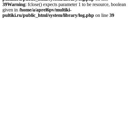
39
Warning
: fclose() expects parameter 1 to be resource, boolean
given in
/home/a/aprel6pv/multiki-
pultiki.ru/public_html/system/library/log.php
on line
39