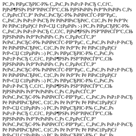
Р­С‚Рѕ РїРµСЂРІС‹Р№ С„РѕС‚Рѕ РѕР±Р·РѕСЂ С‚СѓС‚
РјРѕР¶РЅРѕ РЅР°РїРёСЃР°С‚СЊ РјРЅРѕРіРѕ РєР°РєРѕРіРѕ С‚Рѕ
С‚РµРєСЃС‚Р° РєРѕС‚РѕСЂС‹Р№ РѕРїРёСЃС‹РІР°РµС‚
С„РѕС‚Рѕ РѕР±Р·РѕСЂ Рё РіРѕРІРѕСЂРёС‚ С‡С‚Рѕ Рё РєР°Рє
Рё РїРѕС‡РµРјСѓ РґР»СЏ С‡РµРіРѕ :-) Р­С‚Рѕ РїРµСЂРІС‹Р№
С„РѕС‚Рѕ РѕР±Р·РѕСЂ С‚СѓС‚ РјРѕР¶РЅРѕ РЅР°РїРёСЃР°С‚СЊ
РјРЅРѕРіРѕ РєР°РєРѕРіРѕ С‚Рѕ С‚РµРєСЃС‚Р°
РєРѕС‚РѕСЂС‹Р№ РѕРїРёСЃС‹РІР°РµС‚ С„РѕС‚Рѕ РѕР±Р·РѕСЂ
Рё РіРѕРІРѕСЂРёС‚ С‡С‚Рѕ Рё РєР°Рє Рё РїРѕС‡РµРјСѓ
РґР»СЏ С‡РµРіРѕ :-) Р­С‚Рѕ РїРµСЂРІС‹Р№ С„РѕС‚Рѕ
РѕР±Р·РѕСЂ С‚СѓС‚ РјРѕР¶РЅРѕ РЅР°РїРёСЃР°С‚СЊ
РјРЅРѕРіРѕ РєР°РєРѕРіРѕ С‚Рѕ С‚РµРєСЃС‚Р°
РєРѕС‚РѕСЂС‹Р№ РѕРїРёСЃС‹РІР°РµС‚ С„РѕС‚Рѕ РѕР±Р·РѕСЂ
Рё РіРѕРІРѕСЂРёС‚ С‡С‚Рѕ Рё РєР°Рє Рё РїРѕС‡РµРјСѓ
РґР»СЏ С‡РµРіРѕ :-) Р­С‚Рѕ РїРµСЂРІС‹Р№ С„РѕС‚Рѕ
РѕР±Р·РѕСЂ С‚СѓС‚ РјРѕР¶РЅРѕ РЅР°РїРёСЃР°С‚СЊ
РјРЅРѕРіРѕ РєР°РєРѕРіРѕ С‚Рѕ С‚РµРєСЃС‚Р°
РєРѕС‚РѕСЂС‹Р№ РѕРїРёСЃС‹РІР°РµС‚ С„РѕС‚Рѕ РѕР±Р·РѕСЂ
Рё РіРѕРІРѕСЂРёС‚ С‡С‚Рѕ Рё РєР°Рє Рё РїРѕС‡РµРјСѓ
РґР»СЏ С‡РµРіРѕ :-) Р­С‚Рѕ РїРµСЂРІС‹Р№ С„РѕС‚Рѕ
РѕР±Р·РѕСЂ С‚СѓС‚ РјРѕР¶РЅРѕ РЅР°РїРёСЃР°С‚СЊ
РјРЅРѕРіРѕ РєР°РєРѕРіРѕ С‚Рѕ С‚РµРєСЃС‚Р°
РєРѕС‚РѕСЂС‹Р№ РѕРїРёСЃС‹РІР°РµС‚ С„РѕС‚Рѕ РѕР±Р·РѕСЂ
Рё РіРѕРІРѕСЂРёС‚ С‡С‚Рѕ Рё РєР°Рє Рё РїРѕС‡РµРјСѓ
РґР»СЏ С‡РµРіРѕ :-) Р­С‚Рѕ РїРµСЂРІС‹Р№ С„РѕС‚Рѕ