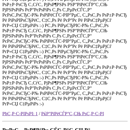
РѕР±Р·РѕСЂ С‚СѓС‚ РјРѕР¶РЅРѕ РЅР°РїРёСЃР°С‚СЊ
РјРЅРѕРіРѕ РєР°РєРѕРіРѕ С‚Рѕ С‚РµРєСЃС‚Р°
РєРѕС‚РѕСЂС‹Р№ РѕРїРёСЃС‹РІР°РµС‚ С„РѕС‚Рѕ РѕР±Р·РѕСЂ
Рё РіРѕРІРѕСЂРёС‚ С‡С‚Рѕ Рё РєР°Рє Рё РїРѕС‡РµРјСѓ
РґР»СЏ С‡РµРіРѕ :-) Р­С‚Рѕ РїРµСЂРІС‹Р№ С„РѕС‚Рѕ
РѕР±Р·РѕСЂ С‚СѓС‚ РјРѕР¶РЅРѕ РЅР°РїРёСЃР°С‚СЊ
РјРЅРѕРіРѕ РєР°РєРѕРіРѕ С‚Рѕ С‚РµРєСЃС‚Р°
РєРѕС‚РѕСЂС‹Р№ РѕРїРёСЃС‹РІР°РµС‚ С„РѕС‚Рѕ РѕР±Р·РѕСЂ
Рё РіРѕРІРѕСЂРёС‚ С‡С‚Рѕ Рё РєР°Рє Рё РїРѕС‡РµРјСѓ
РґР»СЏ С‡РµРіРѕ :-) Р­С‚Рѕ РїРµСЂРІС‹Р№ С„РѕС‚Рѕ
РѕР±Р·РѕСЂ С‚СѓС‚ РјРѕР¶РЅРѕ РЅР°РїРёСЃР°С‚СЊ
РјРЅРѕРіРѕ РєР°РєРѕРіРѕ С‚Рѕ С‚РµРєСЃС‚Р°
РєРѕС‚РѕСЂС‹Р№ РѕРїРёСЃС‹РІР°РµС‚ С„РѕС‚Рѕ РѕР±Р·РѕСЂ
Рё РіРѕРІРѕСЂРёС‚ С‡С‚Рѕ Рё РєР°Рє Рё РїРѕС‡РµРјСѓ
РґР»СЏ С‡РµРіРѕ :-) Р­С‚Рѕ РїРµСЂРІС‹Р№ С„РѕС‚Рѕ
РѕР±Р·РѕСЂ С‚СѓС‚ РјРѕР¶РЅРѕ РЅР°РїРёСЃР°С‚СЊ
РјРЅРѕРіРѕ РєР°РєРѕРіРѕ С‚Рѕ С‚РµРєСЃС‚Р°
РєРѕС‚РѕСЂС‹Р№ РѕРїРёСЃС‹РІР°РµС‚ С„РѕС‚Рѕ РѕР±Р·РѕСЂ
Рё РіРѕРІРѕСЂРёС‚ С‡С‚Рѕ Рё РєР°Рє Рё РїРѕС‡РµРјСѓ
РґР»СЏ С‡РµРіРѕ :-)
РћС‚Р·С‹РІРѕРІ: 1
/
РќР°РїРёСЃР°С‚СЊ РѕС‚Р·С‹РІ