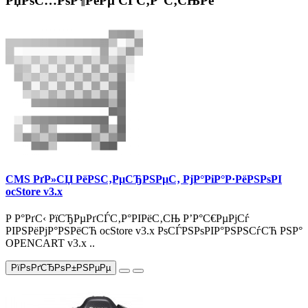
РџРѕС…РѕР¶РёРµ СЃС‚Р°С‚СЊРё
CMS РґР»СЏ РёРЅС‚РµСЂРЅРµС‚ РјР°РіР°Р·РёРЅРѕРІ
ocStore v3.x
Р Р°РґС‹ РїСЂРµРґСЃС‚Р°РІРёС‚СЊ Р’Р°С€РµРјСѓ
РІРЅРёРјР°РЅРёСЋ ocStore v3.x РѕСЃРЅРѕРІР°РЅРЅСѓСЋ РЅР°
OPENCART v3.x ..
РїРѕРґСЂРѕР±РЅРµРµ