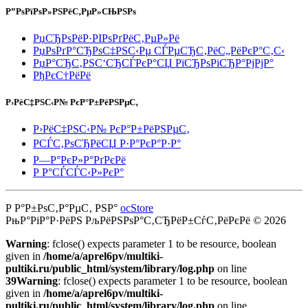
Р”РѕРїРѕР»РЅРёС‚РµР»СЊРЅРѕ
РџСЂРѕРёР·РІРѕРґРёС‚РµР»Рё
РџРѕРґР°СЂРѕС‡РЅС‹Рµ СЃРµСЂС‚РёС„РёРєР°С‚С‹
РџР°СЂС‚РЅС‘СЂСЃРєР°СЏ РїСЂРѕРіСЂР°РјРјР°
РђРєС†РёРё
Р›РёС‡РЅС‹Р№ РєР°Р±РёРЅРµС‚
Р›РёС‡РЅС‹Р№ РєР°Р±РёРЅРµС‚
РСЃС‚РѕСЂРёСЏ Р·Р°РєР°Р·Р°
Р—Р°РєР»Р°РґРєРё
Р Р°СЃСЃС‹Р»РєР°
Р Р°Р±РѕС‚Р°РµС‚ РЅР°
ocStore
РњР°РіР°Р·РёРЅ РљРёРЅРѕР°С‚СЂРёР±СѓС‚РёРєРё © 2026
Warning
: fclose() expects parameter 1 to be resource, boolean
given in
/home/a/aprel6pv/multiki-
pultiki.ru/public_html/system/library/log.php
on line
39
Warning
: fclose() expects parameter 1 to be resource, boolean
given in
/home/a/aprel6pv/multiki-
pultiki.ru/public_html/system/library/log.php
on line