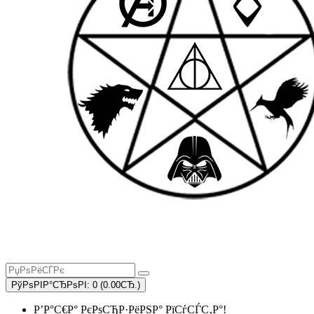
РўРѕРІР°СЂРѕРІ: 0 (0.00СЂ.)
Р’Р°С€Р° РєРѕСЂР·РёРЅР° РїСѓСЃС‚Р°!