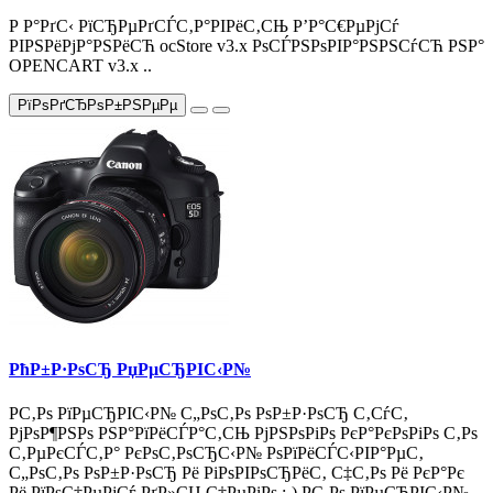
Р Р°РґС‹ РїСЂРµРґСЃС‚Р°РІРёС‚СЊ Р’Р°С€РµРјСѓ
РІРЅРёРјР°РЅРёСЋ ocStore v3.x РѕСЃРЅРѕРІР°РЅРЅСѓСЋ РЅР°
OPENCART v3.x ..
РїРѕРґСЂРѕР±РЅРµРµ
РћР±Р·РѕСЂ РџРµСЂРІС‹Р№
Р­С‚Рѕ РїРµСЂРІС‹Р№ С„РѕС‚Рѕ РѕР±Р·РѕСЂ С‚СѓС‚
РјРѕР¶РЅРѕ РЅР°РїРёСЃР°С‚СЊ РјРЅРѕРіРѕ РєР°РєРѕРіРѕ С‚Рѕ
С‚РµРєСЃС‚Р° РєРѕС‚РѕСЂС‹Р№ РѕРїРёСЃС‹РІР°РµС‚
С„РѕС‚Рѕ РѕР±Р·РѕСЂ Рё РіРѕРІРѕСЂРёС‚ С‡С‚Рѕ Рё РєР°Рє
Рё РїРѕС‡РµРјСѓ РґР»СЏ С‡РµРіРѕ :-) Р­С‚Рѕ РїРµСЂРІС‹Р№