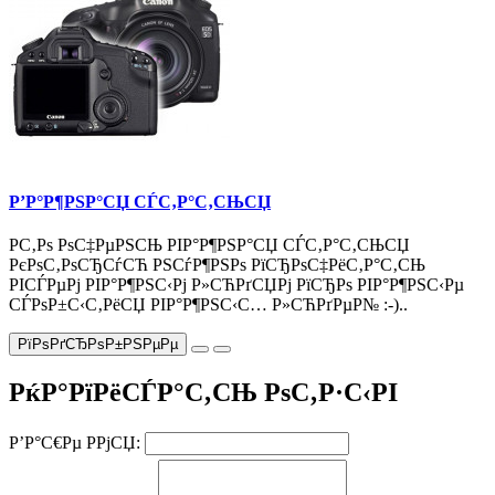
Р’Р°Р¶РЅР°СЏ СЃС‚Р°С‚СЊСЏ
Р­С‚Рѕ РѕС‡РµРЅСЊ РІР°Р¶РЅР°СЏ СЃС‚Р°С‚СЊСЏ
РєРѕС‚РѕСЂСѓСЋ РЅСѓР¶РЅРѕ РїСЂРѕС‡РёС‚Р°С‚СЊ
РІСЃРµРј РІР°Р¶РЅС‹Рј Р»СЋРґСЏРј РїСЂРѕ РІР°Р¶РЅС‹Рµ
СЃРѕР±С‹С‚РёСЏ РІР°Р¶РЅС‹С… Р»СЋРґРµР№ :-)..
РїРѕРґСЂРѕР±РЅРµРµ
РќР°РїРёСЃР°С‚СЊ РѕС‚Р·С‹РІ
Р’Р°С€Рµ РРјСЏ: