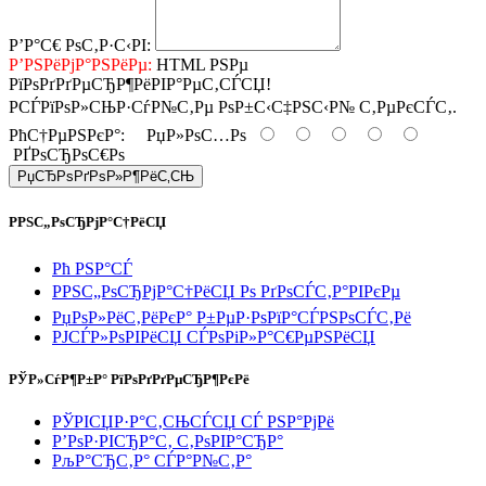
Р’Р°С€ РѕС‚Р·С‹РІ:
Р’РЅРёРјР°РЅРёРµ:
HTML РЅРµ
РїРѕРґРґРµСЂР¶РёРІР°РµС‚СЃСЏ!
РСЃРїРѕР»СЊР·СѓР№С‚Рµ РѕР±С‹С‡РЅС‹Р№ С‚РµРєСЃС‚.
РћС†РµРЅРєР°:
РџР»РѕС…Рѕ
РҐРѕСЂРѕС€Рѕ
РџСЂРѕРґРѕР»Р¶РёС‚СЊ
РРЅС„РѕСЂРјР°С†РёСЏ
Рћ РЅР°СЃ
РРЅС„РѕСЂРјР°С†РёСЏ Рѕ РґРѕСЃС‚Р°РІРєРµ
РџРѕР»РёС‚РёРєР° Р±РµР·РѕРїР°СЃРЅРѕСЃС‚Рё
РЈСЃР»РѕРІРёСЏ СЃРѕРіР»Р°С€РµРЅРёСЏ
РЎР»СѓР¶Р±Р° РїРѕРґРґРµСЂР¶РєРё
РЎРІСЏР·Р°С‚СЊСЃСЏ СЃ РЅР°РјРё
Р’РѕР·РІСЂР°С‚ С‚РѕРІР°СЂР°
РљР°СЂС‚Р° СЃР°Р№С‚Р°