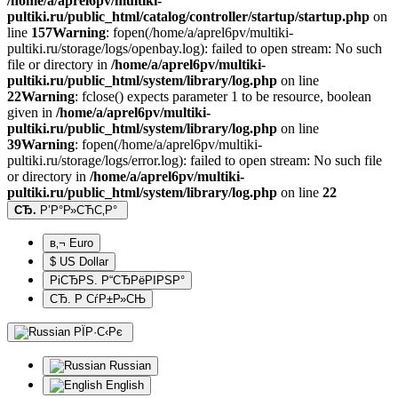
/home/a/aprel6pv/multiki-
pultiki.ru/public_html/catalog/controller/startup/startup.php
on
line
157
Warning
: fopen(/home/a/aprel6pv/multiki-
pultiki.ru/storage/logs/openbay.log): failed to open stream: No such
file or directory in
/home/a/aprel6pv/multiki-
pultiki.ru/public_html/system/library/log.php
on line
22
Warning
: fclose() expects parameter 1 to be resource, boolean
given in
/home/a/aprel6pv/multiki-
pultiki.ru/public_html/system/library/log.php
on line
39
Warning
: fopen(/home/a/aprel6pv/multiki-
pultiki.ru/storage/logs/error.log): failed to open stream: No such file
or directory in
/home/a/aprel6pv/multiki-
pultiki.ru/public_html/system/library/log.php
on line
22
СЂ.
Р’Р°Р»СЋС‚Р°
в‚¬ Euro
$ US Dollar
РіСЂРЅ. Р“СЂРёРІРЅР°
СЂ. Р СѓР±Р»СЊ
РЇР·С‹Рє
Russian
English