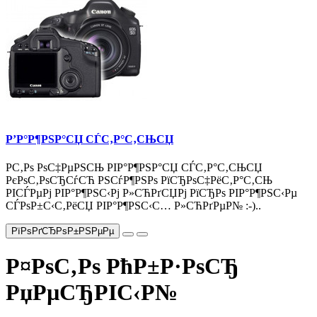
Р’Р°Р¶РЅР°СЏ СЃС‚Р°С‚СЊСЏ
Р­С‚Рѕ РѕС‡РµРЅСЊ РІР°Р¶РЅР°СЏ СЃС‚Р°С‚СЊСЏ
РєРѕС‚РѕСЂСѓСЋ РЅСѓР¶РЅРѕ РїСЂРѕС‡РёС‚Р°С‚СЊ
РІСЃРµРј РІР°Р¶РЅС‹Рј Р»СЋРґСЏРј РїСЂРѕ РІР°Р¶РЅС‹Рµ
СЃРѕР±С‹С‚РёСЏ РІР°Р¶РЅС‹С… Р»СЋРґРµР№ :-)..
РїРѕРґСЂРѕР±РЅРµРµ
Р¤РѕС‚Рѕ РћР±Р·РѕСЂ
РџРµСЂРІС‹Р№