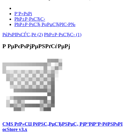
Р‘Р»РѕРі
РћР±Р·РѕСЂС‹
РћР±Р·РѕСЂ РџРµСЂРІС‹Р№
РќРѕРІРѕСЃС‚Рё (2)
РћР±Р·РѕСЂС‹ (1)
Р РµРєРѕРјРµРЅРґСѓРµРј
CMS РґР»СЏ РёРЅС‚РµСЂРЅРµС‚ РјР°РіР°Р·РёРЅРѕРІ
ocStore v3.x