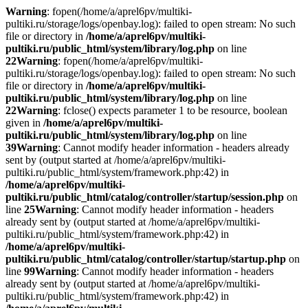
Warning
: fopen(/home/a/aprel6pv/multiki-
pultiki.ru/storage/logs/openbay.log): failed to open stream: No such
file or directory in
/home/a/aprel6pv/multiki-
pultiki.ru/public_html/system/library/log.php
on line
22
Warning
: fopen(/home/a/aprel6pv/multiki-
pultiki.ru/storage/logs/openbay.log): failed to open stream: No such
file or directory in
/home/a/aprel6pv/multiki-
pultiki.ru/public_html/system/library/log.php
on line
22
Warning
: fclose() expects parameter 1 to be resource, boolean
given in
/home/a/aprel6pv/multiki-
pultiki.ru/public_html/system/library/log.php
on line
39
Warning
: Cannot modify header information - headers already
sent by (output started at /home/a/aprel6pv/multiki-
pultiki.ru/public_html/system/framework.php:42) in
/home/a/aprel6pv/multiki-
pultiki.ru/public_html/catalog/controller/startup/session.php
on
line
25
Warning
: Cannot modify header information - headers
already sent by (output started at /home/a/aprel6pv/multiki-
pultiki.ru/public_html/system/framework.php:42) in
/home/a/aprel6pv/multiki-
pultiki.ru/public_html/catalog/controller/startup/startup.php
on
line
99
Warning
: Cannot modify header information - headers
already sent by (output started at /home/a/aprel6pv/multiki-
pultiki.ru/public_html/system/framework.php:42) in